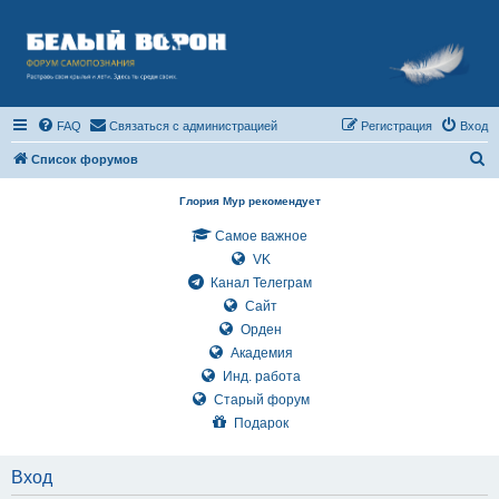
FAQ
Связаться с администрацией
Регистрация
Вход
П
Список форумов
о
Глория Мур рекомендует
и
Самое важное
с
VK
к
Канал Телеграм
Сайт
Орден
Академия
Инд. работа
Старый форум
Подарок
Вход