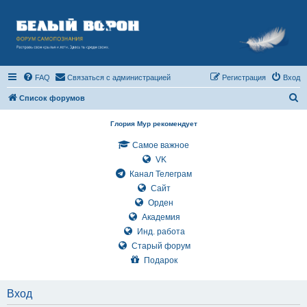
FAQ
Связаться с администрацией
Регистрация
Вход
П
Список форумов
о
Глория Мур рекомендует
и
Самое важное
с
VK
к
Канал Телеграм
Сайт
Орден
Академия
Инд. работа
Старый форум
Подарок
Вход