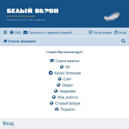
FAQ
Связаться с администрацией
Регистрация
Вход
П
Список форумов
о
Глория Мур рекомендует
и
Самое важное
с
VK
к
Канал Телеграм
Сайт
Орден
Академия
Инд. работа
Старый форум
Подарок
Вход