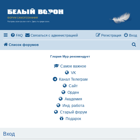
FAQ
Связаться с администрацией
Регистрация
Вход
П
Список форумов
о
Глория Мур рекомендует
и
Самое важное
с
VK
к
Канал Телеграм
Сайт
Орден
Академия
Инд. работа
Старый форум
Подарок
Вход