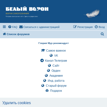
FAQ
Связаться с администрацией
Регистрация
Вход
П
Список форумов
о
Глория Мур рекомендует
и
Самое важное
с
VK
к
Канал Телеграм
Сайт
Орден
Академия
Инд. работа
Старый форум
Подарок
Удалить cookies