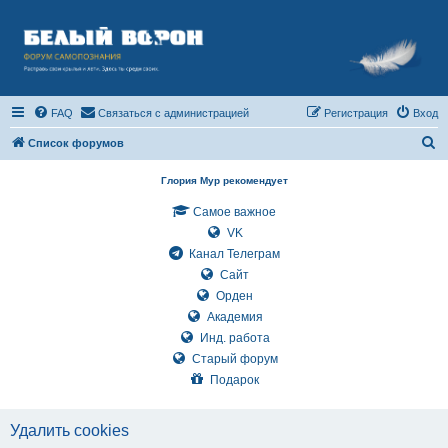
FAQ
Связаться с администрацией
Регистрация
Вход
П
Список форумов
о
Глория Мур рекомендует
и
Самое важное
с
VK
к
Канал Телеграм
Сайт
Орден
Академия
Инд. работа
Старый форум
Подарок
Удалить cookies