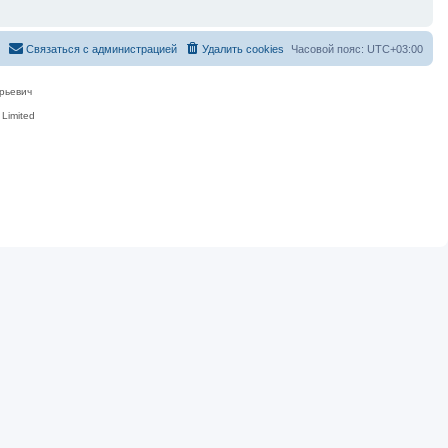
Связаться с администрацией
Удалить cookies
Часовой пояс:
UTC+03:00
рьевич
Limited