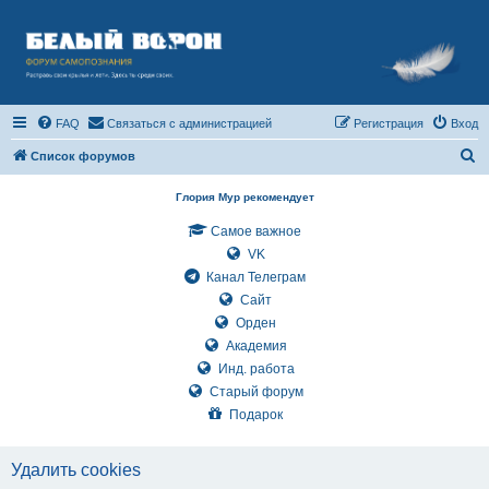
FAQ
Связаться с администрацией
Регистрация
Вход
П
Список форумов
о
Глория Мур рекомендует
и
Самое важное
с
VK
к
Канал Телеграм
Сайт
Орден
Академия
Инд. работа
Старый форум
Подарок
Удалить cookies