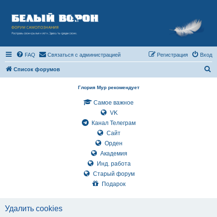
FAQ
Связаться с администрацией
Регистрация
Вход
П
Список форумов
о
Глория Мур рекомендует
и
Самое важное
с
VK
к
Канал Телеграм
Сайт
Орден
Академия
Инд. работа
Старый форум
Подарок
Удалить cookies