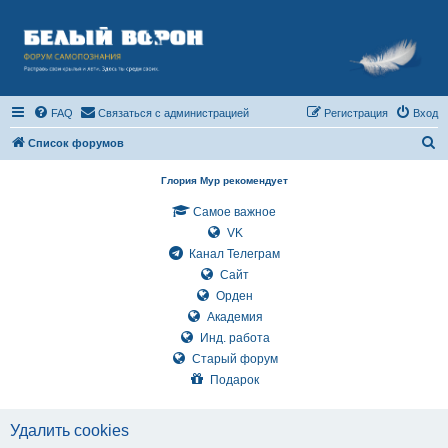
FAQ
Связаться с администрацией
Регистрация
Вход
П
Список форумов
о
Глория Мур рекомендует
и
Самое важное
с
VK
к
Канал Телеграм
Сайт
Орден
Академия
Инд. работа
Старый форум
Подарок
Удалить cookies