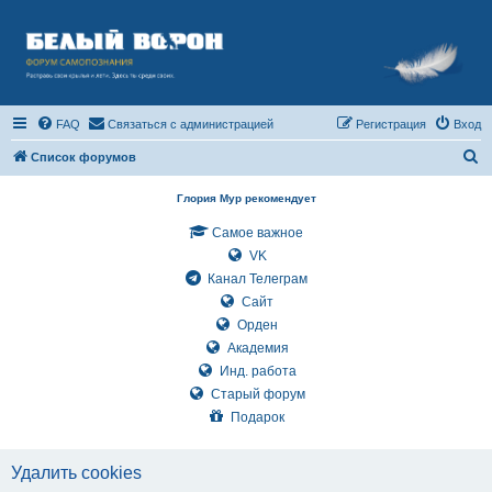
FAQ
Связаться с администрацией
Регистрация
Вход
П
Список форумов
о
Глория Мур рекомендует
и
Самое важное
с
VK
к
Канал Телеграм
Сайт
Орден
Академия
Инд. работа
Старый форум
Подарок
Удалить cookies