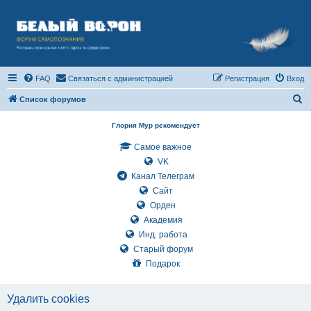
FAQ
Связаться с администрацией
Регистрация
Вход
П
Список форумов
о
Глория Мур рекомендует
и
Самое важное
с
VK
к
Канал Телеграм
Сайт
Орден
Академия
Инд. работа
Старый форум
Подарок
Удалить cookies