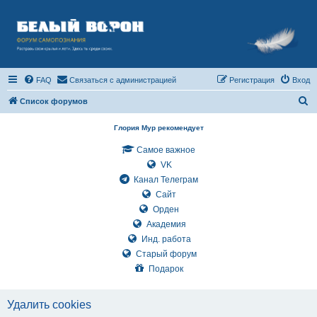
FAQ
Связаться с администрацией
Регистрация
Вход
П
Список форумов
о
Глория Мур рекомендует
и
Самое важное
с
VK
к
Канал Телеграм
Сайт
Орден
Академия
Инд. работа
Старый форум
Подарок
Удалить cookies