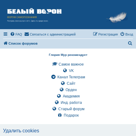
FAQ
Связаться с администрацией
Регистрация
Вход
П
Список форумов
о
Глория Мур рекомендует
и
Самое важное
с
VK
к
Канал Телеграм
Сайт
Орден
Академия
Инд. работа
Старый форум
Подарок
Удалить cookies