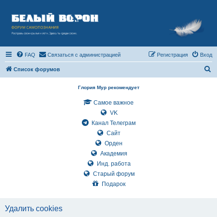
FAQ
Связаться с администрацией
Регистрация
Вход
П
Список форумов
о
Глория Мур рекомендует
и
Самое важное
с
VK
к
Канал Телеграм
Сайт
Орден
Академия
Инд. работа
Старый форум
Подарок
Удалить cookies