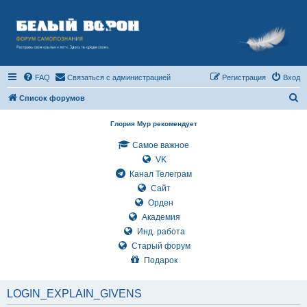
FAQ
Связаться с администрацией
Регистрация
Вход
П
Список форумов
о
Глория Мур рекомендует
и
Самое важное
с
VK
к
Канал Телеграм
Сайт
Орден
Академия
Инд. работа
Старый форум
Подарок
LOGIN_EXPLAIN_GIVENS