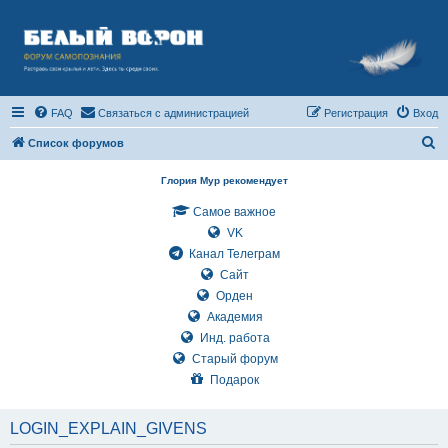
FAQ
Связаться с администрацией
Регистрация
Вход
П
Список форумов
о
Глория Мур рекомендует
и
Самое важное
с
VK
к
Канал Телеграм
Сайт
Орден
Академия
Инд. работа
Старый форум
Подарок
LOGIN_EXPLAIN_GIVENS