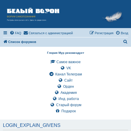
FAQ
Связаться с администрацией
Регистрация
Вход
П
Список форумов
о
Глория Мур рекомендует
и
Самое важное
с
VK
к
Канал Телеграм
Сайт
Орден
Академия
Инд. работа
Старый форум
Подарок
LOGIN_EXPLAIN_GIVENS