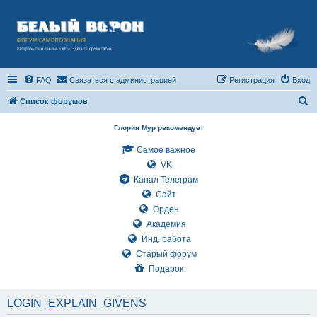
FAQ
Связаться с администрацией
Регистрация
Вход
П
Список форумов
о
Глория Мур рекомендует
и
Самое важное
с
VK
к
Канал Телеграм
Сайт
Орден
Академия
Инд. работа
Старый форум
Подарок
LOGIN_EXPLAIN_GIVENS