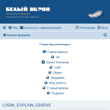
FAQ
Связаться с администрацией
Регистрация
Вход
П
Список форумов
о
Глория Мур рекомендует
и
Самое важное
с
VK
к
Канал Телеграм
Сайт
Орден
Академия
Инд. работа
Старый форум
Подарок
LOGIN_EXPLAIN_GIVENS