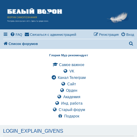
FAQ
Связаться с администрацией
Регистрация
Вход
П
Список форумов
о
Глория Мур рекомендует
и
Самое важное
с
VK
к
Канал Телеграм
Сайт
Орден
Академия
Инд. работа
Старый форум
Подарок
LOGIN_EXPLAIN_GIVENS