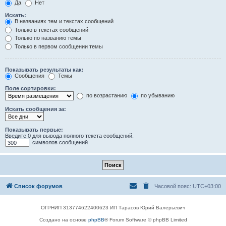
Да
Нет
Искать:
В названиях тем и текстах сообщений
Только в текстах сообщений
Только по названию темы
Только в первом сообщении темы
Показывать результаты как:
Сообщения
Темы
Поле сортировки:
по возрастанию
по убыванию
Искать сообщения за:
Показывать первые:
Введите 0 для вывода полного текста сообщений.
символов сообщений
Список форумов
Часовой пояс:
UTC+03:00
ОГРНИП 313774622400623 ИП Тарасов Юрий Валерьевич
Создано на основе
phpBB
® Forum Software © phpBB Limited