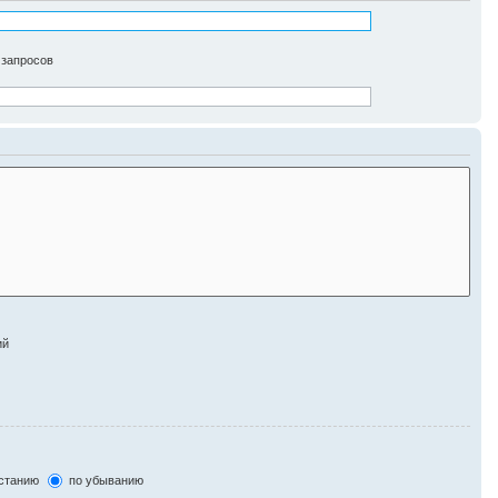
 запросов
ий
станию
по убыванию