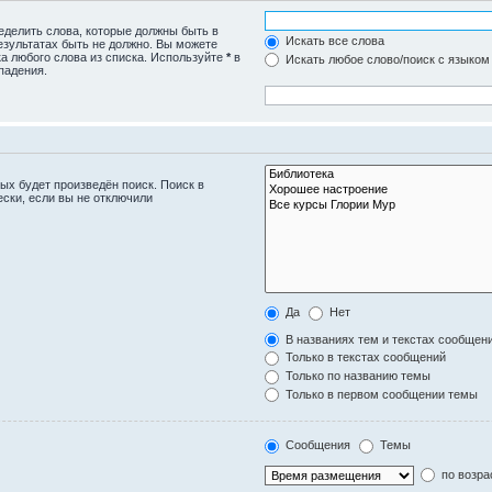
ределить слова, которые должны быть в
Искать все слова
езультатах быть не должно. Вы можете
а любого слова из списка. Используйте
*
в
Искать любое слово/поиск с языком
падения.
ых будет произведён поиск. Поиск в
ски, если вы не отключили
Да
Нет
В названиях тем и текстах сообщен
Только в текстах сообщений
Только по названию темы
Только в первом сообщении темы
Сообщения
Темы
по возра