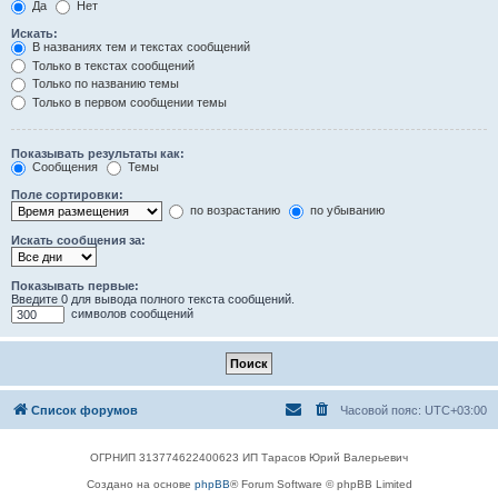
Да
Нет
Искать:
В названиях тем и текстах сообщений
Только в текстах сообщений
Только по названию темы
Только в первом сообщении темы
Показывать результаты как:
Сообщения
Темы
Поле сортировки:
по возрастанию
по убыванию
Искать сообщения за:
Показывать первые:
Введите 0 для вывода полного текста сообщений.
символов сообщений
Список форумов
Часовой пояс:
UTC+03:00
ОГРНИП 313774622400623 ИП Тарасов Юрий Валерьевич
Создано на основе
phpBB
® Forum Software © phpBB Limited