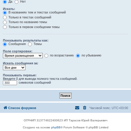
Да
Нет
Искать:
В названиях тем и текстах сообщений
Только в текстах сообщений
Только по названию темы
Только в первом сообщении темы
Показывать результаты как:
Сообщения
Темы
Поле сортировки:
по возрастанию
по убыванию
Искать сообщения за:
Показывать первые:
Введите 0 для вывода полного текста сообщений.
символов сообщений
Список форумов
Часовой пояс:
UTC+03:00
ОГРНИП 313774622400623 ИП Тарасов Юрий Валерьевич
Создано на основе
phpBB
® Forum Software © phpBB Limited