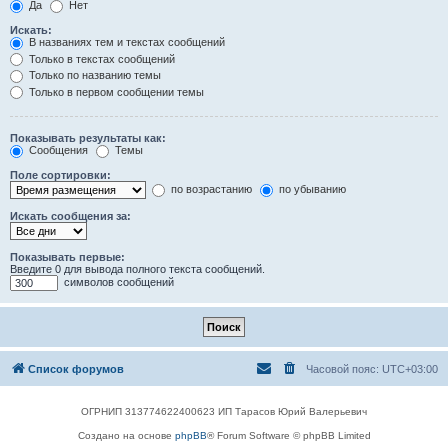
Да
Нет
Искать:
В названиях тем и текстах сообщений
Только в текстах сообщений
Только по названию темы
Только в первом сообщении темы
Показывать результаты как:
Сообщения
Темы
Поле сортировки:
по возрастанию
по убыванию
Искать сообщения за:
Показывать первые:
Введите 0 для вывода полного текста сообщений.
символов сообщений
Список форумов
Часовой пояс:
UTC+03:00
ОГРНИП 313774622400623 ИП Тарасов Юрий Валерьевич
Создано на основе
phpBB
® Forum Software © phpBB Limited