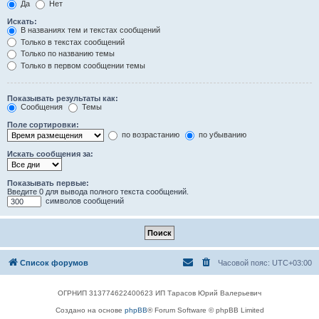
Да
Нет
Искать:
В названиях тем и текстах сообщений
Только в текстах сообщений
Только по названию темы
Только в первом сообщении темы
Показывать результаты как:
Сообщения
Темы
Поле сортировки:
по возрастанию
по убыванию
Искать сообщения за:
Показывать первые:
Введите 0 для вывода полного текста сообщений.
символов сообщений
Список форумов
Часовой пояс:
UTC+03:00
ОГРНИП 313774622400623 ИП Тарасов Юрий Валерьевич
Создано на основе
phpBB
® Forum Software © phpBB Limited