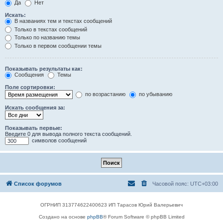
Да
Нет
Искать:
В названиях тем и текстах сообщений
Только в текстах сообщений
Только по названию темы
Только в первом сообщении темы
Показывать результаты как:
Сообщения
Темы
Поле сортировки:
по возрастанию
по убыванию
Искать сообщения за:
Показывать первые:
Введите 0 для вывода полного текста сообщений.
символов сообщений
Список форумов
Часовой пояс:
UTC+03:00
ОГРНИП 313774622400623 ИП Тарасов Юрий Валерьевич
Создано на основе
phpBB
® Forum Software © phpBB Limited