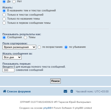
Да
Нет
Искать:
В названиях тем и текстах сообщений
Только в текстах сообщений
Только по названию темы
Только в первом сообщении темы
Показывать результаты как:
Сообщения
Темы
Поле сортировки:
по возрастанию
по убыванию
Искать сообщения за:
Показывать первые:
Введите 0 для вывода полного текста сообщений.
символов сообщений
Список форумов
Часовой пояс:
UTC+03:00
ОГРНИП 313774622400623 ИП Тарасов Юрий Валерьевич
Создано на основе
phpBB
® Forum Software © phpBB Limited