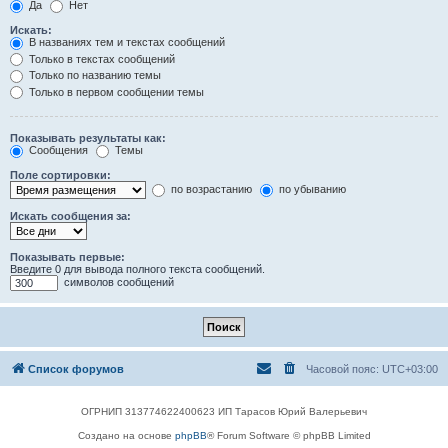
Да
Нет
Искать:
В названиях тем и текстах сообщений
Только в текстах сообщений
Только по названию темы
Только в первом сообщении темы
Показывать результаты как:
Сообщения
Темы
Поле сортировки:
по возрастанию
по убыванию
Искать сообщения за:
Показывать первые:
Введите 0 для вывода полного текста сообщений.
символов сообщений
Список форумов
Часовой пояс:
UTC+03:00
ОГРНИП 313774622400623 ИП Тарасов Юрий Валерьевич
Создано на основе
phpBB
® Forum Software © phpBB Limited