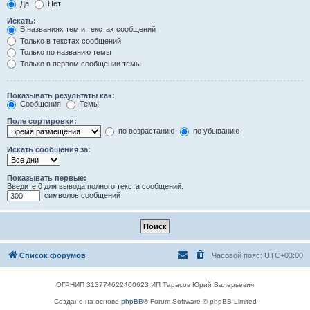
Да
Нет
Искать:
В названиях тем и текстах сообщений
Только в текстах сообщений
Только по названию темы
Только в первом сообщении темы
Показывать результаты как:
Сообщения
Темы
Поле сортировки:
по возрастанию
по убыванию
Искать сообщения за:
Показывать первые:
Введите 0 для вывода полного текста сообщений.
символов сообщений
Список форумов
Часовой пояс:
UTC+03:00
ОГРНИП 313774622400623 ИП Тарасов Юрий Валерьевич
Создано на основе
phpBB
® Forum Software © phpBB Limited