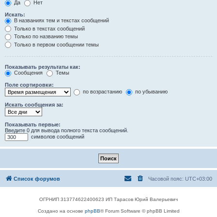
Да
Нет
Искать:
В названиях тем и текстах сообщений
Только в текстах сообщений
Только по названию темы
Только в первом сообщении темы
Показывать результаты как:
Сообщения
Темы
Поле сортировки:
по возрастанию
по убыванию
Искать сообщения за:
Показывать первые:
Введите 0 для вывода полного текста сообщений.
символов сообщений
Список форумов
Часовой пояс:
UTC+03:00
ОГРНИП 313774622400623 ИП Тарасов Юрий Валерьевич
Создано на основе
phpBB
® Forum Software © phpBB Limited