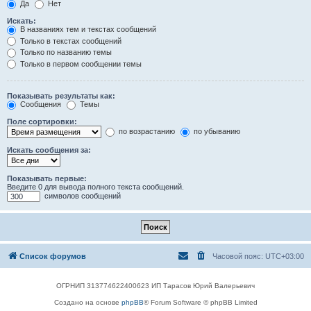
Да
Нет
Искать:
В названиях тем и текстах сообщений
Только в текстах сообщений
Только по названию темы
Только в первом сообщении темы
Показывать результаты как:
Сообщения
Темы
Поле сортировки:
по возрастанию
по убыванию
Искать сообщения за:
Показывать первые:
Введите 0 для вывода полного текста сообщений.
символов сообщений
Список форумов
Часовой пояс:
UTC+03:00
ОГРНИП 313774622400623 ИП Тарасов Юрий Валерьевич
Создано на основе
phpBB
® Forum Software © phpBB Limited