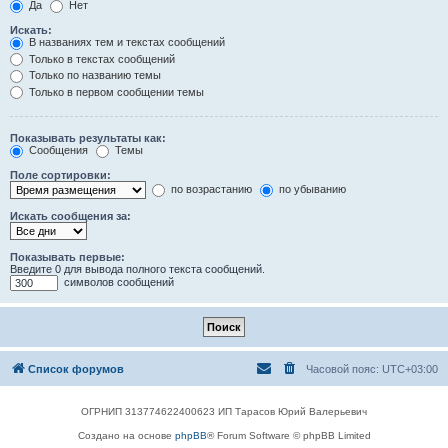
Да
Нет
Искать:
В названиях тем и текстах сообщений
Только в текстах сообщений
Только по названию темы
Только в первом сообщении темы
Показывать результаты как:
Сообщения
Темы
Поле сортировки:
по возрастанию
по убыванию
Искать сообщения за:
Показывать первые:
Введите 0 для вывода полного текста сообщений.
символов сообщений
Список форумов
Часовой пояс:
UTC+03:00
ОГРНИП 313774622400623 ИП Тарасов Юрий Валерьевич
Создано на основе
phpBB
® Forum Software © phpBB Limited