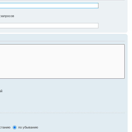
 запросов
ий
станию
по убыванию