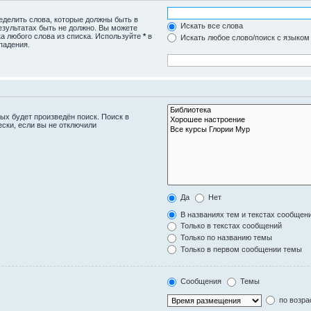
ределить слова, которые должны быть в
Искать все слова
езультатах быть не должно. Вы можете
а любого слова из списка. Используйте
*
в
Искать любое слово/поиск с языком
падения.
ых будет произведён поиск. Поиск в
ски, если вы не отключили
Да
Нет
В названиях тем и текстах сообщен
Только в текстах сообщений
Только по названию темы
Только в первом сообщении темы
Сообщения
Темы
по возра