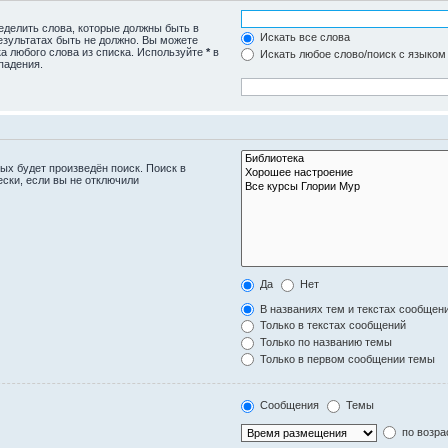
ределить слова, которые должны быть в
Искать все слова
езультатах быть не должно. Вы можете
а любого слова из списка. Используйте
*
в
Искать любое слово/поиск с языком
падения.
ых будет произведён поиск. Поиск в
ски, если вы не отключили
Да
Нет
В названиях тем и текстах сообщен
Только в текстах сообщений
Только по названию темы
Только в первом сообщении темы
Сообщения
Темы
по возра