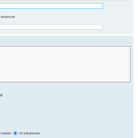
 запросов
ий
станию
по убыванию