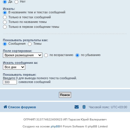
Да
Нет
Искать:
В названиях тем и текстах сообщений
Только в текстах сообщений
Только по названию темы
Только в первом сообщении темы
Показывать результаты как:
Сообщения
Темы
Поле сортировки:
по возрастанию
по убыванию
Искать сообщения за:
Показывать первые:
Введите 0 для вывода полного текста сообщений.
символов сообщений
Список форумов
Часовой пояс:
UTC+03:00
ОГРНИП 313774622400623 ИП Тарасов Юрий Валерьевич
Создано на основе
phpBB
® Forum Software © phpBB Limited