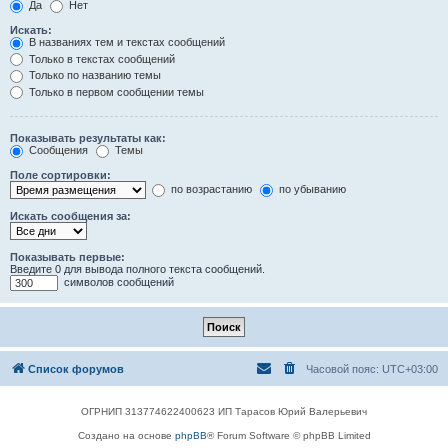
Да
Нет
Искать:
В названиях тем и текстах сообщений
Только в текстах сообщений
Только по названию темы
Только в первом сообщении темы
Показывать результаты как:
Сообщения
Темы
Поле сортировки:
по возрастанию
по убыванию
Искать сообщения за:
Показывать первые:
Введите 0 для вывода полного текста сообщений.
символов сообщений
Список форумов
Часовой пояс:
UTC+03:00
ОГРНИП 313774622400623 ИП Тарасов Юрий Валерьевич
Создано на основе
phpBB
® Forum Software © phpBB Limited