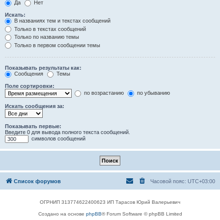
Да
Нет
Искать:
В названиях тем и текстах сообщений
Только в текстах сообщений
Только по названию темы
Только в первом сообщении темы
Показывать результаты как:
Сообщения
Темы
Поле сортировки:
по возрастанию
по убыванию
Искать сообщения за:
Показывать первые:
Введите 0 для вывода полного текста сообщений.
символов сообщений
Список форумов
Часовой пояс:
UTC+03:00
ОГРНИП 313774622400623 ИП Тарасов Юрий Валерьевич
Создано на основе
phpBB
® Forum Software © phpBB Limited