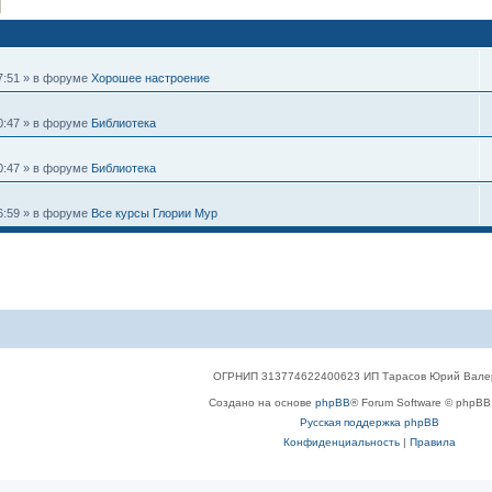
к
Расширенный поиск
7:51
» в форуме
Хорошее настроение
0:47
» в форуме
Библиотека
0:47
» в форуме
Библиотека
6:59
» в форуме
Все курсы Глории Мур
ОГРНИП 313774622400623 ИП Тарасов Юрий Вале
Создано на основе
phpBB
® Forum Software © phpBB 
Русская поддержка phpBB
Конфиденциальность
|
Правила