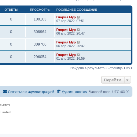
ОТВЕТЫ
ПРОСМОТРЫ
ПОСЛЕДНЕЕ СООБЩЕНИЕ
Глория Мур
0
100103
07 апр 2022, 07:51
Глория Мур
0
308964
06 апр 2022, 20:47
Глория Мур
0
309766
06 апр 2022, 20:47
Глория Мур
0
296054
01 апр 2022, 16:59
Найдено 4 результата • Страница
1
из
1
Перейти
Связаться с администрацией
Удалить cookies
Часовой пояс:
UTC+03:00
рьевич
Limited