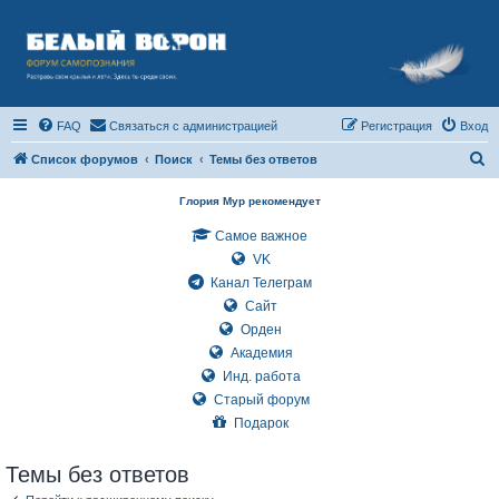
FAQ
Связаться с администрацией
Регистрация
Вход
П
Список форумов
Поиск
Темы без ответов
о
Глория Мур рекомендует
и
Самое важное
с
VK
к
Канал Телеграм
Сайт
Орден
Академия
Инд. работа
Старый форум
Подарок
Темы без ответов