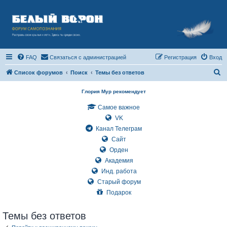
FAQ
Связаться с администрацией
Регистрация
Вход
П
Список форумов
Поиск
Темы без ответов
о
Глория Мур рекомендует
и
Самое важное
с
VK
к
Канал Телеграм
Сайт
Орден
Академия
Инд. работа
Старый форум
Подарок
Темы без ответов