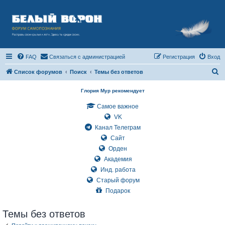
FAQ
Связаться с администрацией
Регистрация
Вход
П
Список форумов
Поиск
Темы без ответов
о
Глория Мур рекомендует
и
Самое важное
с
VK
к
Канал Телеграм
Сайт
Орден
Академия
Инд. работа
Старый форум
Подарок
Темы без ответов