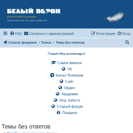
FAQ
Связаться с администрацией
Регистрация
Вход
П
Список форумов
Поиск
Темы без ответов
о
Глория Мур рекомендует
и
Самое важное
с
VK
к
Канал Телеграм
Сайт
Орден
Академия
Инд. работа
Старый форум
Подарок
Темы без ответов