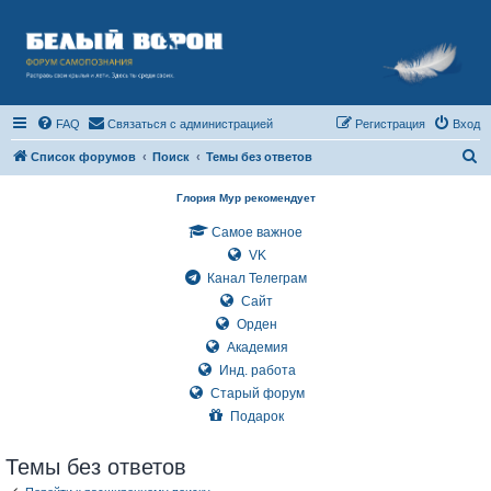
FAQ
Связаться с администрацией
Регистрация
Вход
П
Список форумов
Поиск
Темы без ответов
о
Глория Мур рекомендует
и
Самое важное
с
VK
к
Канал Телеграм
Сайт
Орден
Академия
Инд. работа
Старый форум
Подарок
Темы без ответов