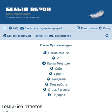
FAQ
Связаться с администрацией
Регистрация
Вход
П
Список форумов
Поиск
Темы без ответов
о
Глория Мур рекомендует
и
Самое важное
с
VK
к
Канал Телеграм
Сайт
Орден
Академия
Инд. работа
Старый форум
Подарок
Темы без ответов