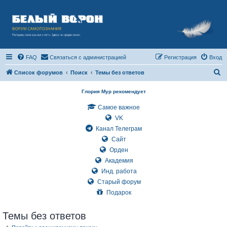
FAQ
Связаться с администрацией
Регистрация
Вход
П
Список форумов
Поиск
Темы без ответов
о
Глория Мур рекомендует
и
Самое важное
с
VK
к
Канал Телеграм
Сайт
Орден
Академия
Инд. работа
Старый форум
Подарок
Темы без ответов