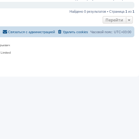
Найдено 0 результатов • Страница
1
из
1
Перейти
Связаться с администрацией
Удалить cookies
Часовой пояс:
UTC+03:00
рьевич
Limited