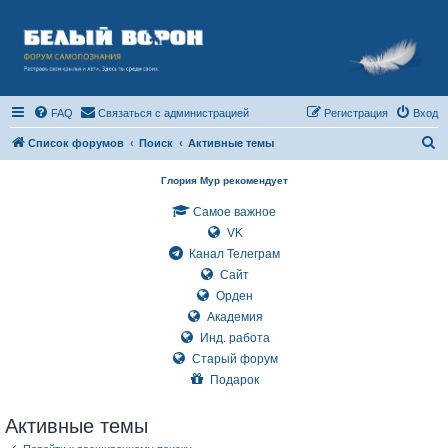
FAQ
Связаться с администрацией
Регистрация
Вход
П
Список форумов
Поиск
Активные темы
о
Глория Мур рекомендует
и
Самое важное
с
VK
к
Канал Телеграм
Сайт
Орден
Академия
Инд. работа
Старый форум
Подарок
Активные темы