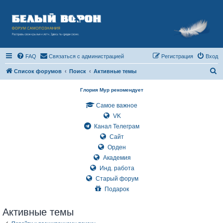
FAQ
Связаться с администрацией
Регистрация
Вход
П
Список форумов
Поиск
Активные темы
о
Глория Мур рекомендует
и
Самое важное
с
VK
к
Канал Телеграм
Сайт
Орден
Академия
Инд. работа
Старый форум
Подарок
Активные темы